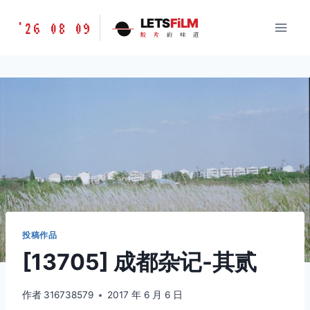
跳
胶
LETS
FiLM
'26 08 09
到
胶
片
的
味
道
片
内
的
容
味
道
LETSFILM
投稿作品
[13705] 成都杂记-其贰
作者
316738579
2017 年 6 月 6 日