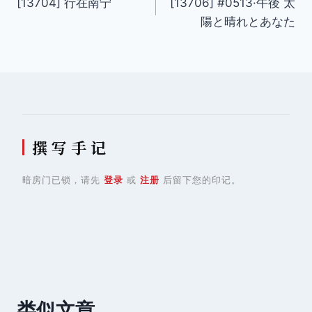
[13704] 行在南宁
[13706] #0513·午後 太
章
陽と晴れとあなた
导
航
撰 写 手 记
暗房门已锁，请先
登录
或
注册
后留下您的印记。
类似文章