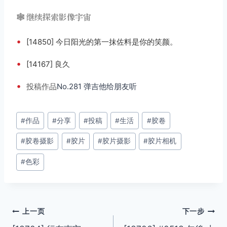
🕸️ 继续探索影像宇宙
•
[14850] 今日阳光的第一抹佐料是你的笑颜。
•
[14167] 良久
•
投稿
作品
No.281 弹吉他给朋友听
文
#
作品
#
分享
#
投稿
#
生活
#
胶卷
章
#
胶卷摄影
#
胶片
#
胶片摄影
#
胶片相机
标
签：
#
色彩
文
上一页
下一步