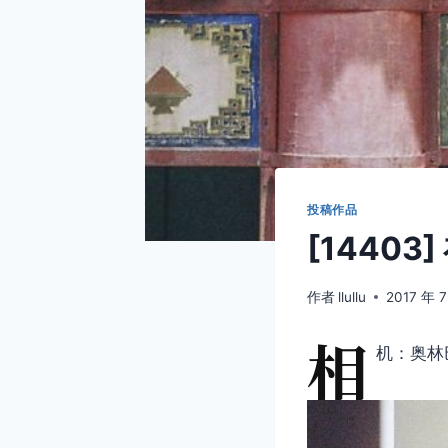
投稿作品
[14403
作者
llullu
2017 年 
相
机：奥林