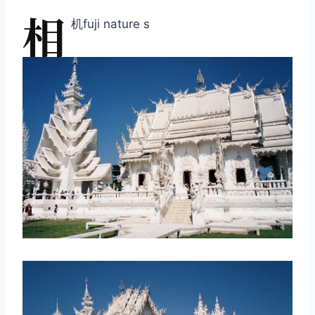
相
机fuji nature s