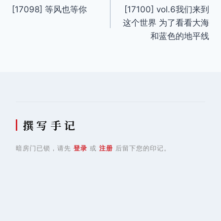
[17098] 等风也等你
[17100] vol.6我们来到
章
这个世界 为了看看大海
导
和蓝色的地平线
航
撰 写 手 记
暗房门已锁，请先
登录
或
注册
后留下您的印记。