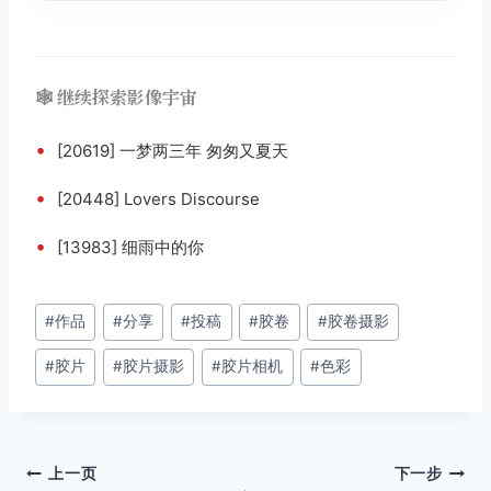
🕸️ 继续探索影像宇宙
•
[20619] 一梦两三年 匆匆又夏天
•
[20448] Lovers Discourse
•
[13983] 细雨中的你
文
#
作品
#
分享
#
投稿
#
胶卷
#
胶卷摄影
章
#
胶片
#
胶片摄影
#
胶片相机
#
色彩
标
签：
文
上一页
下一步