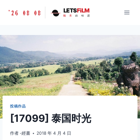
跳
胶
LETS
FiLM
'26 08 08
到
胶
片
的
味
道
片
内
的
容
味
道
LETSFILM
投稿作品
[17099] 泰国时光
作者
-經書
2018 年 4 月 4 日