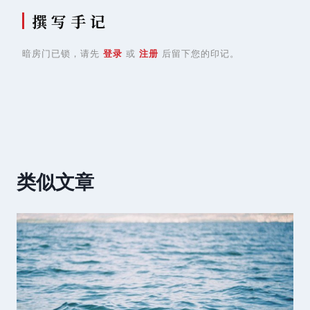
撰 写 手 记
暗房门已锁，请先
登录
或
注册
后留下您的印记。
类似文章