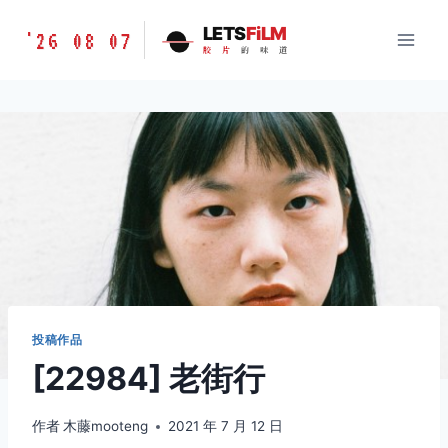
跳
胶
LETS
FiLM
'26 08 07
到
胶
片
的
味
道
片
内
的
容
味
道
LETSFILM
投稿作品
[22984] 老街行
作者
木藤mooteng
2021 年 7 月 12 日