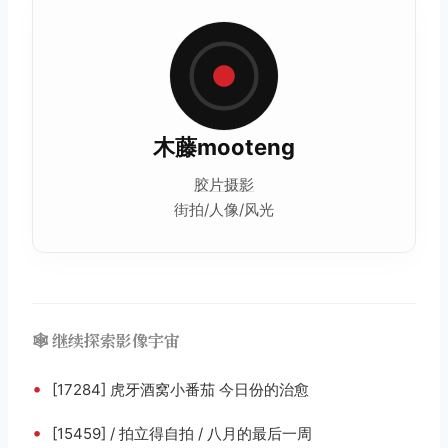
木藤mooteng
胶片摄影
街拍/人像/风光
🕸️ 继续探索影像宇宙
•
[17284] 虎牙酒窝小番茄 今日份的治愈
•
[15459] / 拍立得自拍 / 八月的最后一周