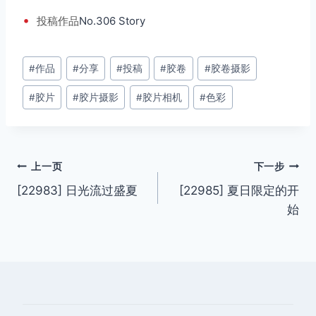
•
投稿
作品
No.306 Story
文
#
作品
#
分享
#
投稿
#
胶卷
#
胶卷摄影
章
#
胶片
#
胶片摄影
#
胶片相机
#
色彩
标
签：
文
上一页
下一步
[22983] 日光流过盛夏
[22985] 夏日限定的开
章
始
导
航