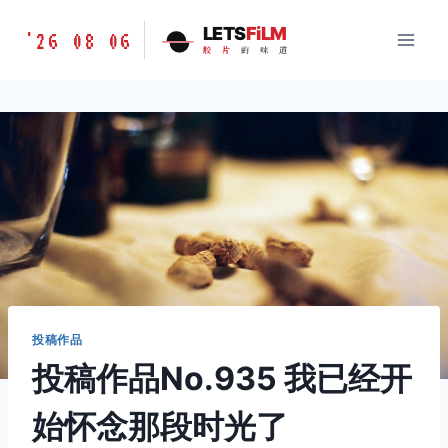
跳
胶
LETS
FiLM
'26 08 06
到
胶
片
的
味
道
片
内
的
容
味
道
LETSFILM
投稿作品
投稿作品No.935 我已经开
始怀念那段时光了