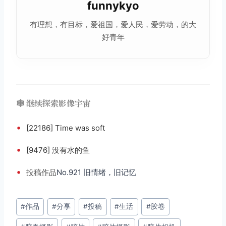
funnykyo
有理想，有目标，爱祖国，爱人民，爱劳动，的大
好青年
🕸️ 继续探索影像宇宙
•
[22186] Time was soft
•
[9476] 没有水的鱼
•
投稿
作品
No.921 旧情绪，旧记忆
文
#
作品
#
分享
#
投稿
#
生活
#
胶卷
章