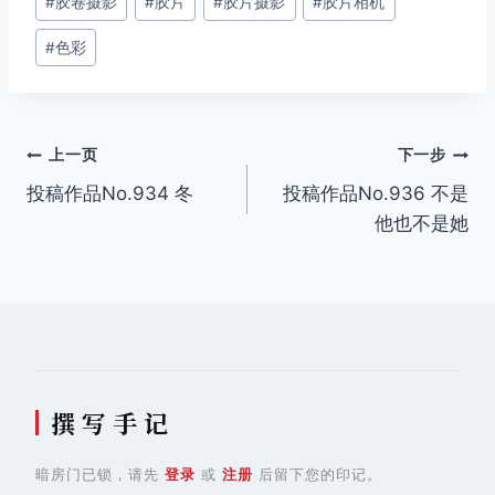
#
胶卷摄影
#
胶片
#
胶片摄影
#
胶片相机
标
签：
#
色彩
文
上一页
下一步
投稿作品No.934 冬
投稿作品No.936 不是
章
他也不是她
导
航
撰 写 手 记
暗房门已锁，请先
登录
或
注册
后留下您的印记。