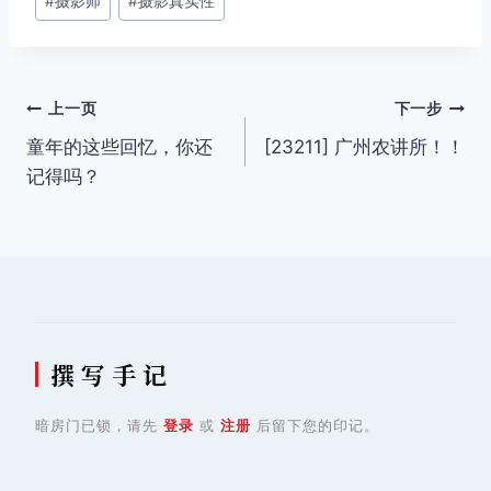
#
摄影师
#
摄影真实性
标
签：
文
上一页
下一步
童年的这些回忆，你还
[23211] 广州农讲所！！
章
记得吗？
导
航
撰 写 手 记
暗房门已锁，请先
登录
或
注册
后留下您的印记。