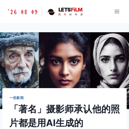
跳
胶
LETS
FiLM
'26 08 09
到
胶
片
的
味
道
片
内
的
容
味
道
LETSFILM
一些新闻
「著名」摄影师承认他的照
片都是用AI生成的