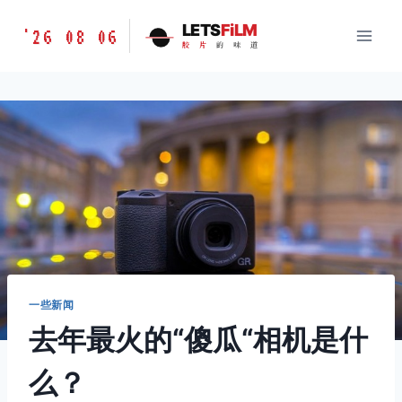
跳
胶
LETS
FiLM
'26 08 06
到
胶
片
的
味
道
片
内
的
容
味
道
LETSFILM
一些新闻
去年最火的“傻瓜“相机是什
么？