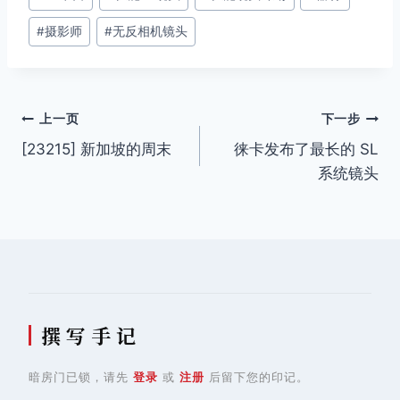
章
#
摄影师
#
无反相机镜头
标
签：
文
上一页
下一步
[23215] 新加坡的周末
徕卡发布了最长的 SL
章
系统镜头
导
航
撰 写 手 记
暗房门已锁，请先
登录
或
注册
后留下您的印记。