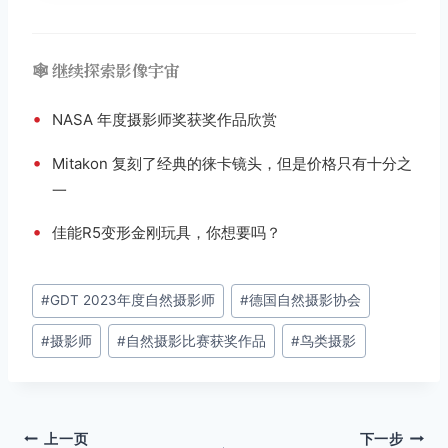
🕸️ 继续探索影像宇宙
•
NASA 年度摄影师奖获奖作品欣赏
•
Mitakon 复刻了经典的徕卡镜头，但是价格只有十分之
一
•
佳能R5变形金刚玩具，你想要吗？
文
#
GDT 2023年度自然摄影师
#
德国自然摄影协会
章
#
摄影师
#
自然摄影比赛获奖作品
#
鸟类摄影
标
签：
文
上一页
下一步