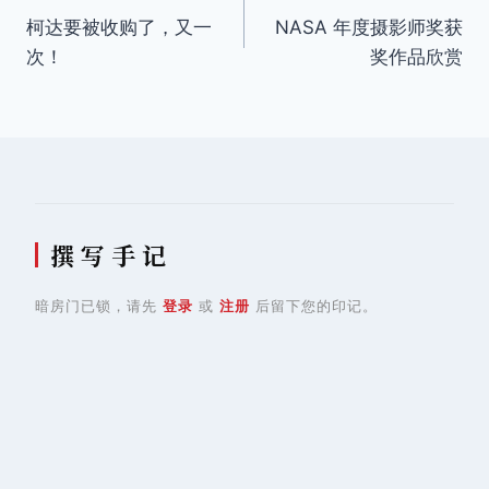
柯达要被收购了，又一
NASA 年度摄影师奖获
章
次！
奖作品欣赏
导
航
撰 写 手 记
暗房门已锁，请先
登录
或
注册
后留下您的印记。