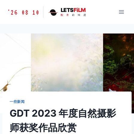
跳
胶
LETS
FiLM
'26 08 10
到
胶
片
的
味
道
片
内
的
容
味
道
LETSFILM
一些新闻
GDT 2023 年度自然摄影
师获奖作品欣赏