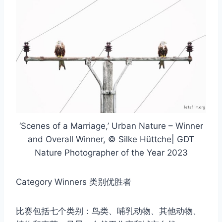
‘Scenes of a Marriage,’ Urban Nature – Winner
and Overall Winner, © Silke Hüttche| GDT
Nature Photographer of the Year 2023
Category Winners 类别优胜者
比赛包括七个类别：鸟类、哺乳动物、其他动物、