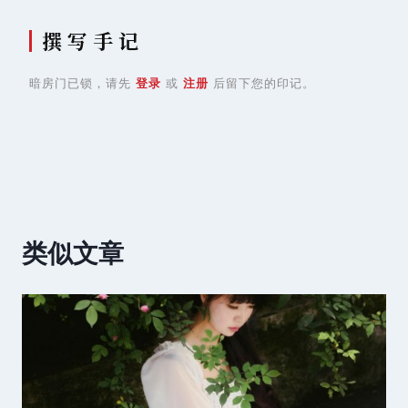
撰 写 手 记
暗房门已锁，请先
登录
或
注册
后留下您的印记。
类似文章