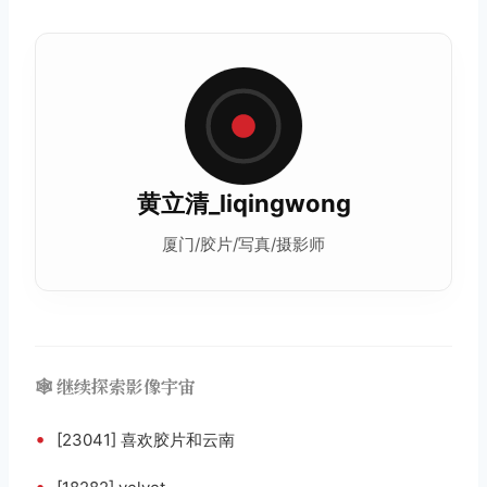
黄立清_liqingwong
厦门/胶片/写真/摄影师
🕸️ 继续探索影像宇宙
•
[23041] 喜欢胶片和云南
•