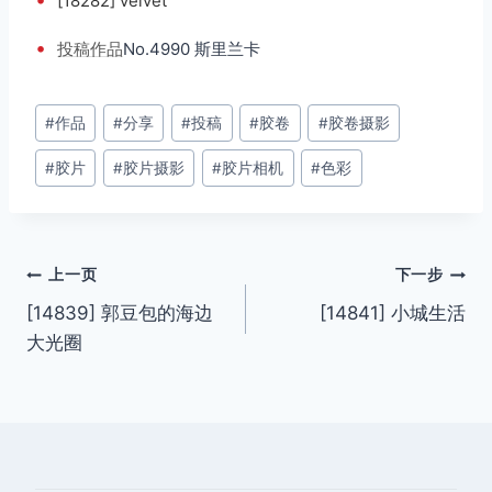
[18282] velvet
•
投稿
作品
No.4990 斯里兰卡
文
#
作品
#
分享
#
投稿
#
胶卷
#
胶卷摄影
章
#
胶片
#
胶片摄影
#
胶片相机
#
色彩
标
签：
文
上一页
下一步
[14839] 郭豆包的海边
[14841] 小城生活
章
大光圈
导
航