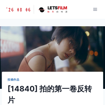
跳
胶
LETS
FiLM
'26 08 06
到
胶
片
的
味
道
片
内
的
容
味
道
LETSFILM
投稿作品
[14840] 拍的第一卷反转
片