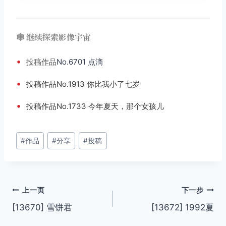
🕸️ 继续探索影像宇宙
•
投稿
作品
No.6701 点滴
•
投稿作品No.1913 你比我小了七岁
•
投稿作品No.1733 今年夏天，那个女孩儿
文
#
作品
#
分享
#
投稿
章
标
签：
文
上一页
下一步
[13670] 雪饼君
[13672] 1992夏
章