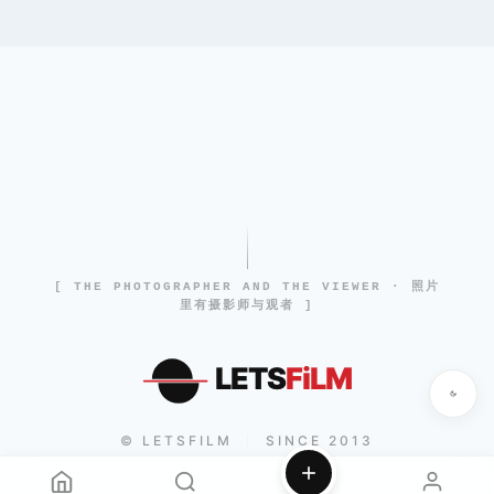
[ THE PHOTOGRAPHER AND THE VIEWER · 照片
里有摄影师与观者 ]
LETS
FiLM
© LETSFILM
SINCE 2013
|