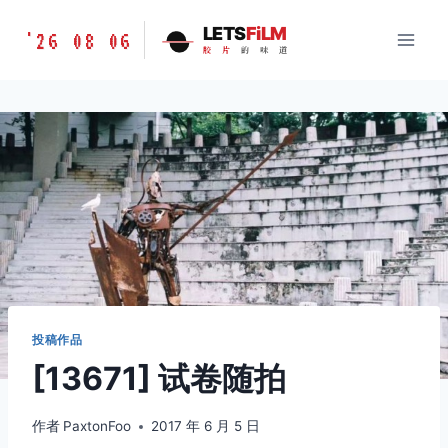
跳
胶
LETS
FiLM
'26 08 06
到
胶
片
的
味
道
片
内
的
容
味
道
LETSFILM
投稿作品
[13671] 试卷随拍
作者
PaxtonFoo
2017 年 6 月 5 日