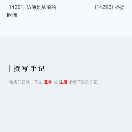
[14291] 仿佛是从前的
[14293] 外婆
章
欧洲
导
航
撰 写 手 记
暗房门已锁，请先
登录
或
注册
后留下您的印记。