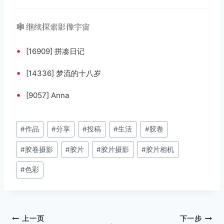
🕸️ 继续探索影像宇宙
•
[16909] 拼凑日记
•
[14336] 梦流的十八岁
•
[9057] Anna
文
#
作品
#
分享
#
投稿
#
生活
#
胶卷
章
#
胶卷摄影
#
胶片
#
胶片摄影
#
胶片相机
标
签：
#
色彩
文
上一页
下一步