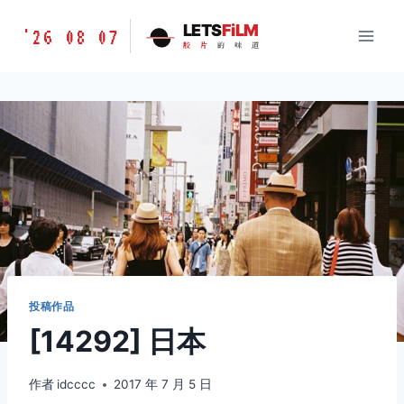
跳
胶
LETS
FiLM
'26 08 07
到
胶
片
的
味
道
片
内
的
容
味
道
LETSFILM
投稿作品
[14292] 日本
作者
idcccc
2017 年 7 月 5 日