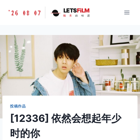
跳
胶
LETS
FiLM
'26 08 07
到
胶
片
的
味
道
片
内
的
容
味
道
LETSFILM
投稿作品
[12336] 依然会想起年少
时的你