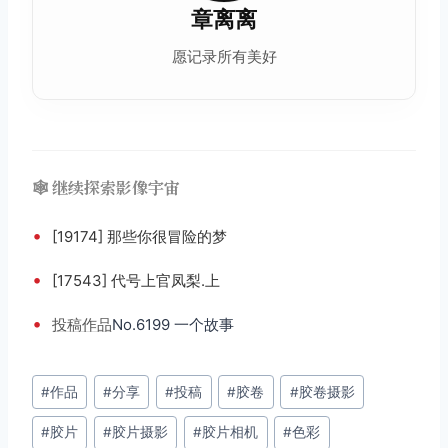
章离离
愿记录所有美好
🕸️ 继续探索影像宇宙
•
[19174] 那些你很冒险的梦
•
[17543] 代号上官凤梨.上
•
投稿
作品
No.6199 一个故事
文
#
作品
#
分享
#
投稿
#
胶卷
#
胶卷摄影
章
#
胶片
#
胶片摄影
#
胶片相机
#
色彩
标