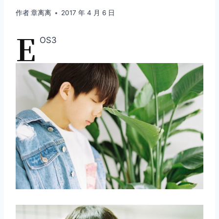
作者
章离离
2017 年 4 月 6 日
E
OS3