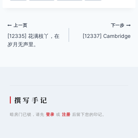
签：
文
上一页
下一步
[12335] 花满枝丫，在
[12337] Cambridge
章
岁月无声里。
导
航
撰 写 手 记
暗房门已锁，请先
登录
或
注册
后留下您的印记。