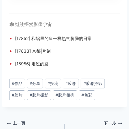
🕸️ 继续探索影像宇宙
•
[17852] 和锅里的鱼一样热气腾腾的日常
•
[17833] 京都|片刻
•
[15956] 走过的路
文
#
作品
#
分享
#
投稿
#
胶卷
#
胶卷摄影
章
#
胶片
#
胶片摄影
#
胶片相机
#
色彩
标
签：
文
上一页
下一步