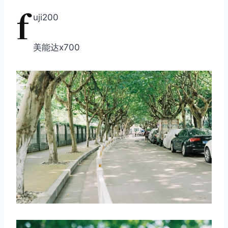
f
uji200
美能达x700