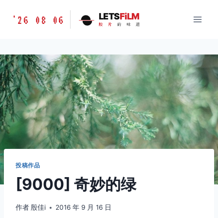
跳
胶
LETS
FiLM
'26 08 06
到
胶
片
的
味
道
片
内
的
容
味
道
LETSFILM
投稿作品
[9000] 奇妙的绿
作者
殷佳i
2016 年 9 月 16 日