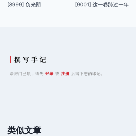
[8999] 负光阴
[9001] 这一卷跨过一年
章
导
航
撰 写 手 记
暗房门已锁，请先
登录
或
注册
后留下您的印记。
类似文章