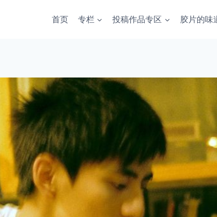
首页
专栏
投稿作品专区
胶片的味