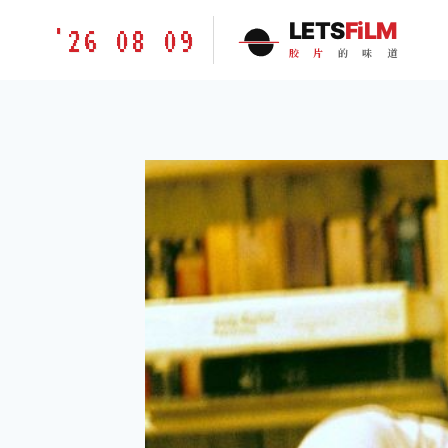
跳
胶
LETS
FiLM
'26 08 09
到
片
胶
片
的
味
道
内
的
容
味
道
LETSFILM