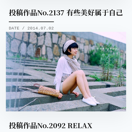
投稿作品No.2137 有些美好属于自己
DATE / 2014.07.02
投稿作品No.2092 RELAX