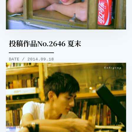
投稿作品No.2646 夏末
DATE / 2014.09.18