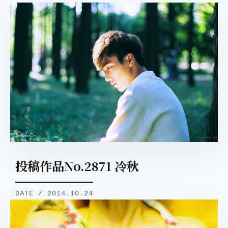
投稿作品No.2871 冷秋
DATE / 2014.10.24