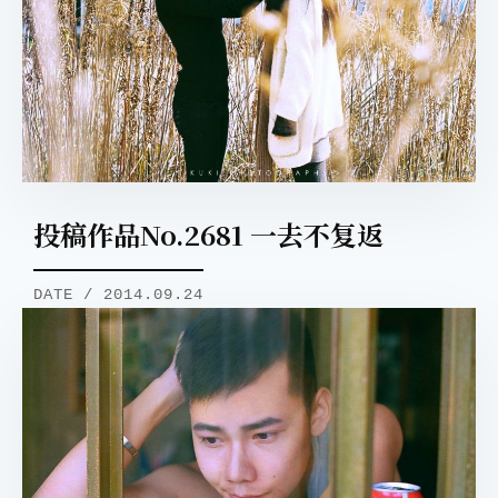
投稿作品No.2681 一去不复返
DATE / 2014.09.24