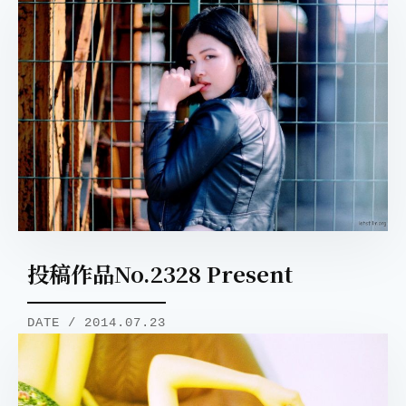
投稿作品No.2328 Present
DATE / 2014.07.23