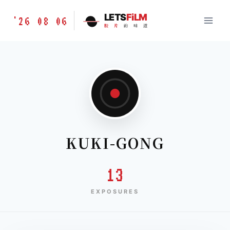
跳
胶
LETS
FiLM
'26 08 06
到
胶
片
的
味
道
片
内
的
容
味
道
LETSFILM
KUKI-GONG
13
EXPOSURES