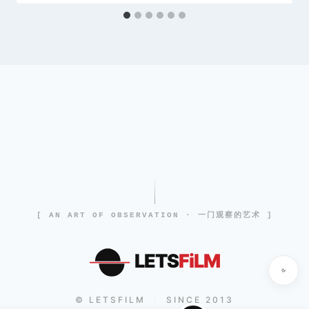
[ AN ART OF OBSERVATION · 一门观察的艺术 ]
LETS
FiLM
© LETSFILM
SINCE 2013
|