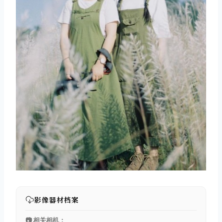
影像器材档案
📷 相关相机：