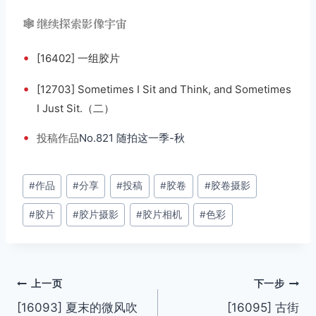
🕸️ 继续探索影像宇宙
•
[16402] 一组胶片
•
[12703] Sometimes I Sit and Think, and Sometimes
I Just Sit.（二）
•
投稿
作品
No.821 随拍这一季-秋
文
#
作品
#
分享
#
投稿
#
胶卷
#
胶卷摄影
章
#
胶片
#
胶片摄影
#
胶片相机
#
色彩
标
签：
文
上一页
下一步
[16093] 夏末的微风吹
[16095] 古街