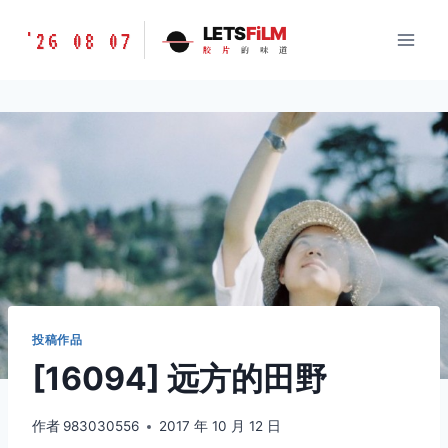
跳
胶
LETS
FiLM
'26 08 07
到
胶
片
的
味
道
片
内
的
容
味
道
LETSFILM
投稿作品
[16094] 远方的田野
作者
983030556
2017 年 10 月 12 日