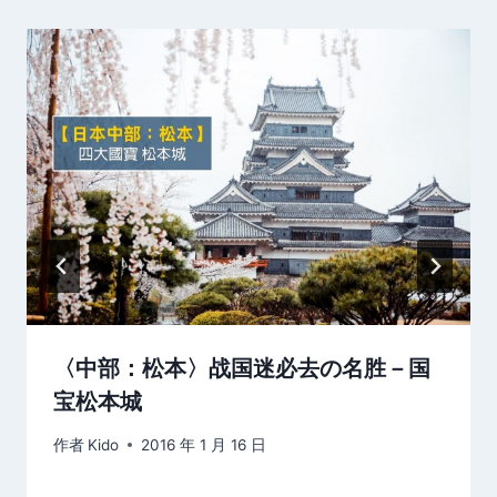
〈中部：松本〉战国迷必去の名胜－国
宝松本城
作者
Kido
2016 年 1 月 16 日