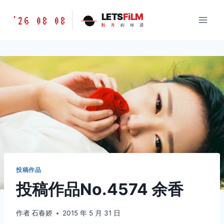
跳
胶
LETS
FiLM
'26 08 08
到
胶
片
的
味
道
片
内
的
容
味
道
LETSFILM
投稿作品
投稿作品No.4574 余香
作者
石春娇
2015 年 5 月 31 日