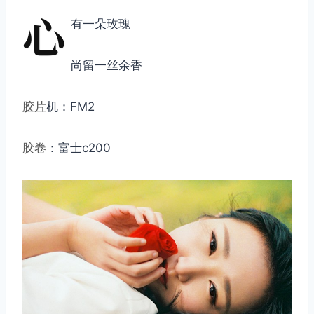
心
有一朵玫瑰
尚留一丝余香
胶片
机：FM2
胶卷
：富士c200