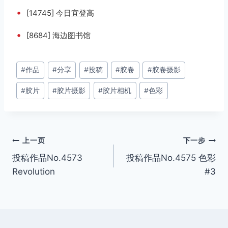
•
[14745] 今日宜登高
•
[8684] 海边图书馆
文
#
作品
#
分享
#
投稿
#
胶卷
#
胶卷摄影
章
#
胶片
#
胶片摄影
#
胶片相机
#
色彩
标
签：
文
上一页
下一步
投稿作品No.4573
投稿作品No.4575 色彩
章
Revolution
#3
导
航