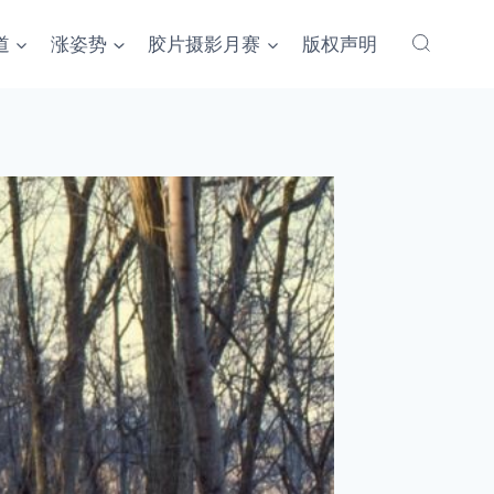
道
涨姿势
胶片摄影月赛
版权声明