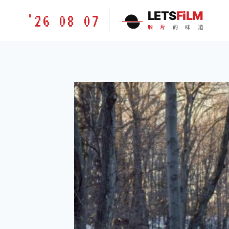
跳
胶
LETS
FiLM
'26 08 07
到
片
胶
片
的
味
道
内
的
容
味
道
LETSFILM