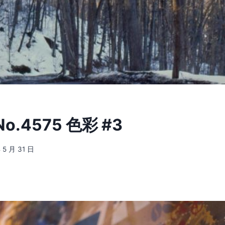
.4575 色彩 #3
 5 月 31 日