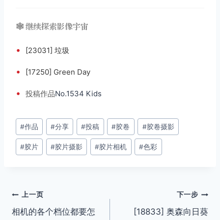
🕸️ 继续探索影像宇宙
•
[23031] 垃圾
•
[17250] Green Day
•
投稿
作品
No.1534 Kids
文
#
作品
#
分享
#
投稿
#
胶卷
#
胶卷摄影
章
#
胶片
#
胶片摄影
#
胶片相机
#
色彩
标
签：
文
上一页
下一步
相机的各个档位都要怎
[18833] 奥森向日葵
章