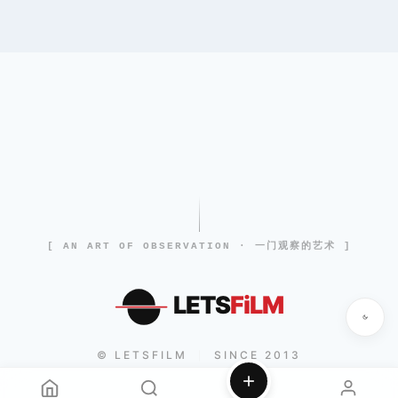
[ AN ART OF OBSERVATION · 一门观察的艺术 ]
LETS
FiLM
© LETSFILM
SINCE 2013
|