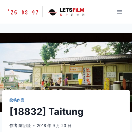
跳
胶
LETS
FiLM
'26 08 07
到
胶
片
的
味
道
片
内
的
容
味
道
LETSFILM
投稿作品
[18832] Taitung
作者
陈阴险
2018 年 9 月 23 日