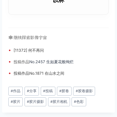
以林
🕸️ 继续探索影像宇宙
•
[11372] 何不再问
•
投稿
作品
No.2457 生如夏花般绚烂
•
投稿作品No.1871 在山水之间
文
#
作品
#
分享
#
投稿
#
胶卷
#
胶卷摄影
章
#
胶片
#
胶片摄影
#
胶片相机
#
色彩
标
签：