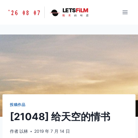
跳
胶
LETS
FiLM
'26 08 07
到
胶
片
的
味
道
片
内
的
容
味
道
LETSFILM
投稿作品
[21048] 给天空的情书
作者
以林
2019 年 7 月 14 日