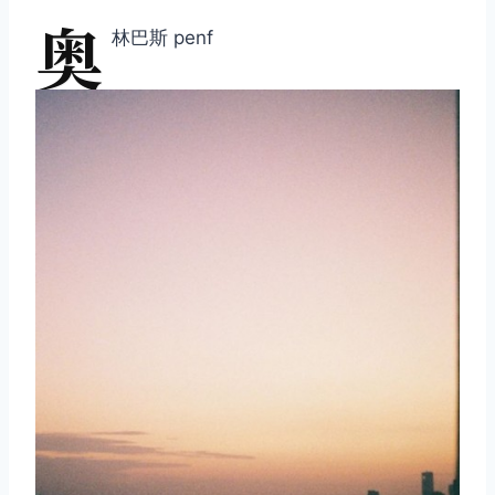
奥
林巴斯 penf