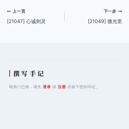
文
上一页
下一步
[21047] 心诚则灵
[21049] 微光里
章
导
航
撰 写 手 记
暗房门已锁，请先
登录
或
注册
后留下您的印记。