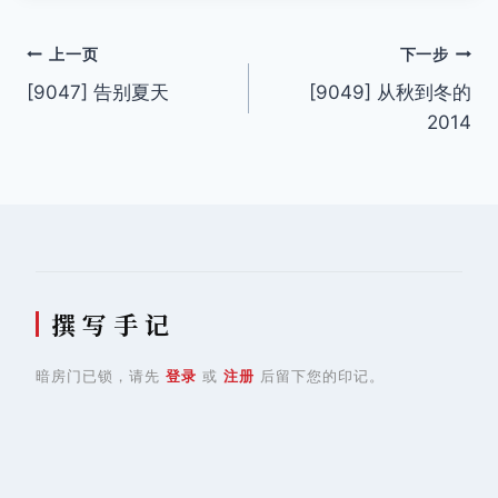
签：
文
上一页
下一步
[9047] 告别夏天
[9049] 从秋到冬的
章
2014
导
航
撰 写 手 记
暗房门已锁，请先
登录
或
注册
后留下您的印记。