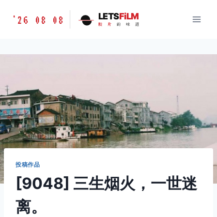
跳
胶
LETS
FiLM
'26 08 08
到
胶
片
的
味
道
片
内
的
容
味
道
LETSFILM
投稿作品
[9048] 三生烟火，一世迷
离。