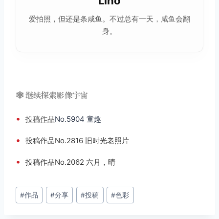
Liho
爱拍照，但还是条咸鱼。不过总有一天，咸鱼会翻
身。
🕸️ 继续探索影像宇宙
•
投稿
作品
No.5904 童趣
•
投稿作品No.2816 旧时光老照片
•
投稿作品No.2062 六月，晴
文
#
作品
#
分享
#
投稿
#
色彩
章
标