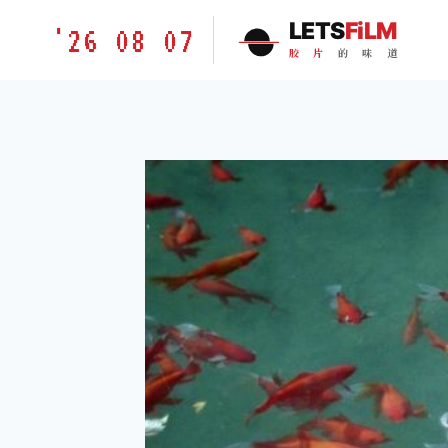
跳
胶
LETS
FiLM
'26 08 07
到
片
胶
片
的
味
道
内
的
容
味
道
LETSFILM