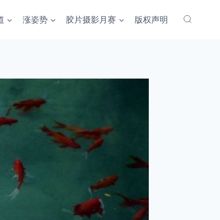
道
涨姿势
胶片摄影月赛
版权声明