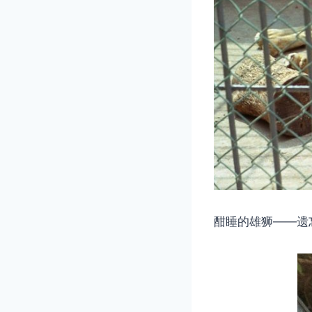
酣睡的雄狮——遗