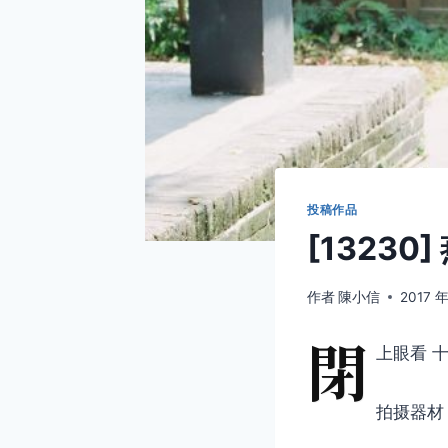
投稿作品
[13230
作者
陳小信
2017 年
閉
上眼看 
拍摄器材：