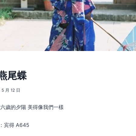
] 燕尾蝶
 5 月 12 日
十六歲的夕陽 美得像我們一樣
宾得 A645