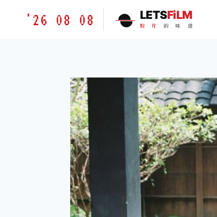
跳
胶
LETS
FiLM
'26 08 08
到
片
胶
片
的
味
道
内
的
容
味
道
LETSFILM