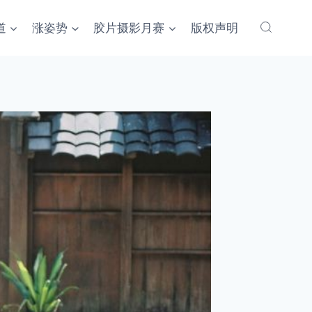
道
涨姿势
胶片摄影月赛
版权声明