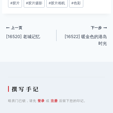
#
胶片
#
胶片摄影
#
胶片相机
#
色彩
标
签：
文
上一页
下一步
[16520] 老城记忆
[16522] 暖金色的港岛
章
时光
导
航
撰 写 手 记
暗房门已锁，请先
登录
或
注册
后留下您的印记。