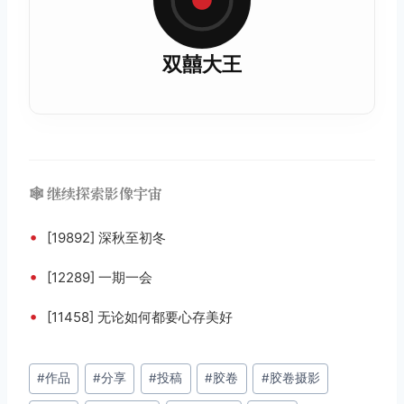
双囍大王
🕸️ 继续探索影像宇宙
•
[19892] 深秋至初冬
•
[12289] 一期一会
•
[11458] 无论如何都要心存美好
文
#
作品
#
分享
#
投稿
#
胶卷
#
胶卷摄影
章