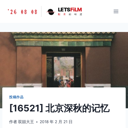
跳
胶
LETS
FiLM
'26 08 08
到
胶
片
的
味
道
片
内
的
容
味
道
LETSFILM
投稿作品
[16521] 北京深秋的记忆
作者
双囍大王
2018 年 2 月 21 日