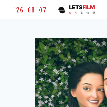
跳
胶
LETS
FiLM
'26 08 07
到
片
胶
片
的
味
道
内
的
容
味
道
LETSFILM