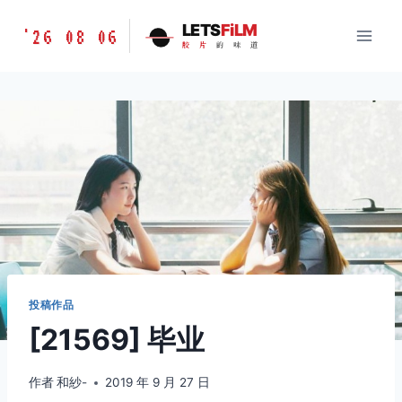
跳
胶
LETS
FiLM
'26 08 06
到
胶
片
的
味
道
片
内
的
容
味
道
LETSFILM
投稿作品
[21569] 毕业
作者
和紗-
2019 年 9 月 27 日