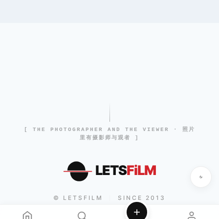
[ THE PHOTOGRAPHER AND THE VIEWER · 照片
里有摄影师与观者 ]
LETS
FiLM
© LETSFILM
SINCE 2013
|