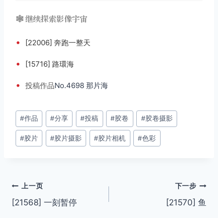
🕸️ 继续探索影像宇宙
•
[22006] 奔跑一整天
•
[15716] 路環海
•
投稿
作品
No.4698 那片海
文
#
作品
#
分享
#
投稿
#
胶卷
#
胶卷摄影
章
#
胶片
#
胶片摄影
#
胶片相机
#
色彩
标
签：
文
上一页
下一步
[21568] 一刻暂停
[21570] 鱼
章