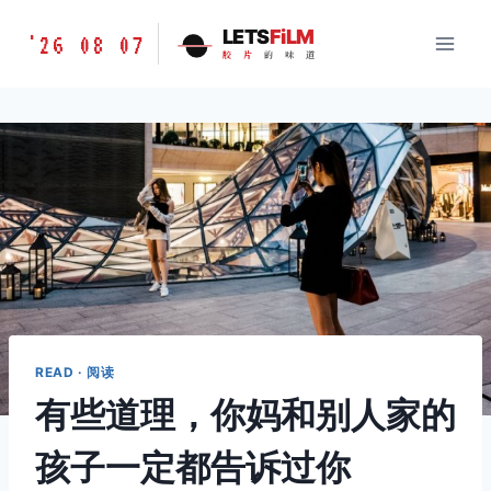
跳
胶
LETS
FiLM
'26 08 07
到
胶
片
的
味
道
片
内
的
容
味
道
LETSFILM
READ · 阅读
有些道理，你妈和别人家的
孩子一定都告诉过你