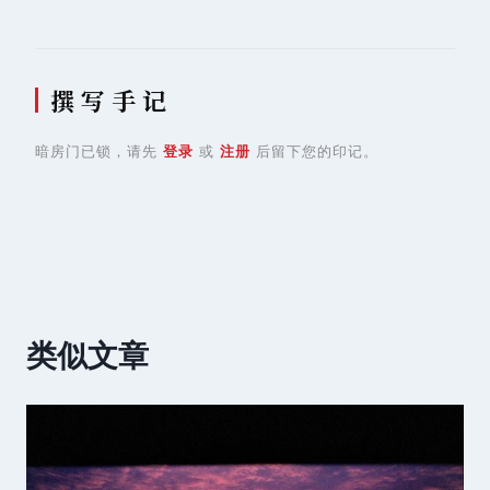
撰 写 手 记
暗房门已锁，请先
登录
或
注册
后留下您的印记。
类似文章