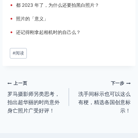
•
都 2023 年了，为什么还要拍黑白照片？
•
照片的「意义」
•
还记得刚拿起相机时的自己么？
文
#
阅读
章
标
签：
文
上一页
下一步
罗马摄影师另类思考，
洗手间标示也可以这么
章
拍出超华丽的时尚意外
有梗，精选各国创意标
导
身亡照片广受好评！
示！
航