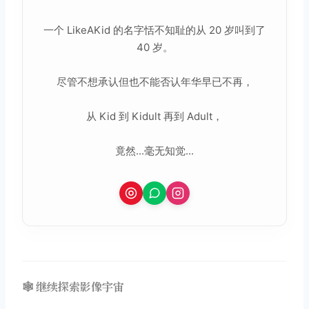
一个 LikeAKid 的名字恬不知耻的从 20 岁叫到了
40 岁。
尽管不想承认但也不能否认年华早已不再，
从 Kid 到 Kidult 再到 Adult，
竟然...毫无知觉...
🕸️ 继续探索影像宇宙