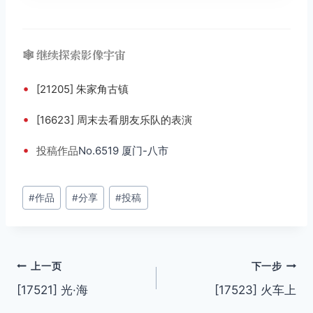
🕸️ 继续探索影像宇宙
•
[21205] 朱家角古镇
•
[16623] 周末去看朋友乐队的表演
•
投稿
作品
No.6519 厦门-八市
文
#
作品
#
分享
#
投稿
章
标
签：
文
上一页
下一步
[17521] 光·海
[17523] 火车上
章