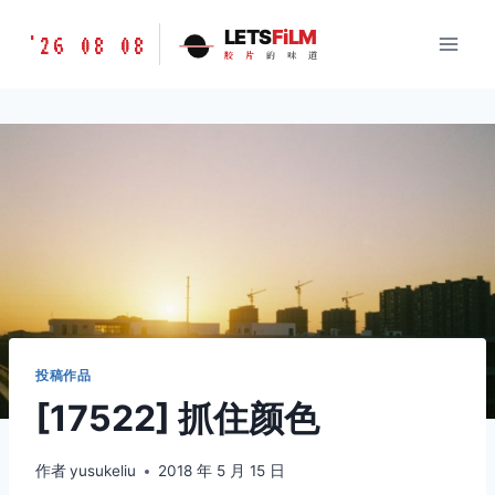
跳
胶
LETS
FiLM
'26 08 08
到
胶
片
的
味
道
片
内
的
容
味
道
LETSFILM
投稿作品
[17522] 抓住颜色
作者
yusukeliu
2018 年 5 月 15 日