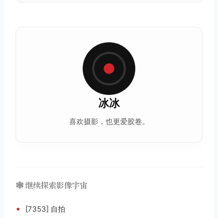
冰冰
喜欢摄影，也更爱
胶卷
。
🕸️ 继续探索影像宇宙
•
[7353] 自拍