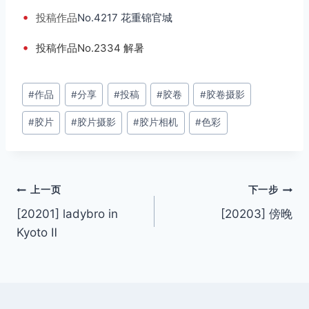
•
投稿
作品
No.4217 花重锦官城
•
投稿作品No.2334 解暑
文
#
作品
#
分享
#
投稿
#
胶卷
#
胶卷摄影
章
#
胶片
#
胶片摄影
#
胶片相机
#
色彩
标
签：
文
上一页
下一步
[20201] ladybro in
[20203] 傍晚
章
Kyoto Ⅱ
导
航