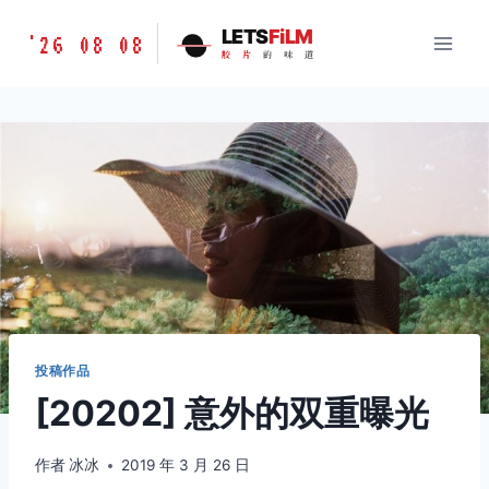
跳
胶
LETS
FiLM
'26 08 08
到
胶
片
的
味
道
片
内
的
容
味
道
LETSFILM
投稿作品
[20202] 意外的双重曝光
作者
冰冰
2019 年 3 月 26 日