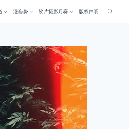
道
涨姿势
胶片摄影月赛
版权声明