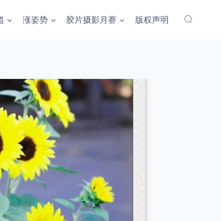
道
涨姿势
胶片摄影月赛
版权声明