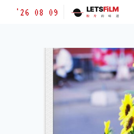
跳
胶
LETS
FiLM
'26 08 09
到
片
胶
片
的
味
道
内
的
容
味
道
LETSFILM