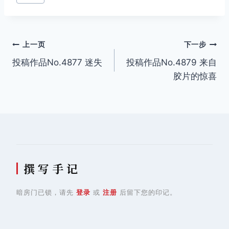
文
上一页
下一步
投稿作品No.4877 迷失
投稿作品No.4879 来自
章
胶片的惊喜
导
航
撰 写 手 记
暗房门已锁，请先
登录
或
注册
后留下您的印记。