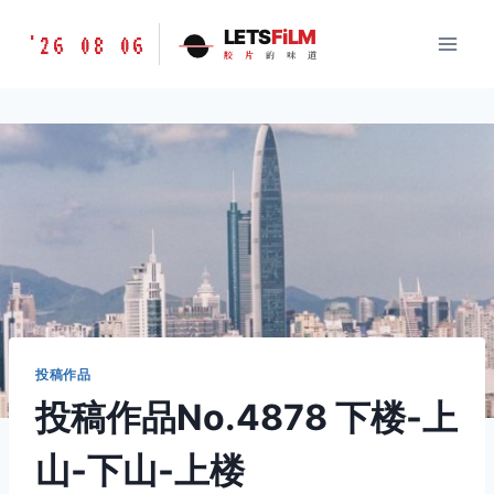
跳
胶
LETS
FiLM
'26 08 06
到
胶
片
的
味
道
片
内
的
容
味
道
LETSFILM
投稿作品
投稿作品No.4878 下楼-上
山-下山-上楼