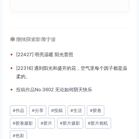
🕸️ 继续探索影像宇宙
•
[22427] 明亮温暖 阳光普照
•
[22316] 遇到阳光和盛开的花，空气里每个因子都是温
柔的。 ​​​
•
投稿
作品
No.3602 无论如何阴天快乐
文
#
作品
#
分享
#
投稿
#
生活
#
胶卷
章
#
胶卷摄影
#
胶片
#
胶片摄影
#
胶片相机
标
签：
#
色彩