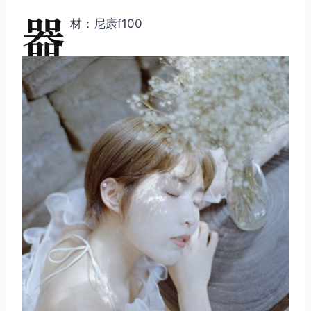
器
材：尼康f100