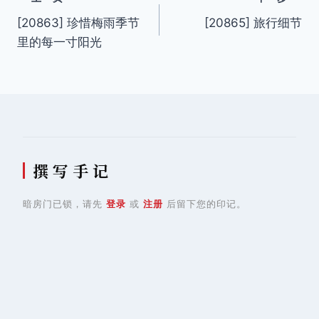
文
[20863] 珍惜梅雨季节
[20865] 旅行细节
章
里的每一寸阳光
导
航
撰 写 手 记
暗房门已锁，请先
登录
或
注册
后留下您的印记。