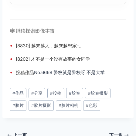
🕸️ 继续探索影像宇宙
•
[8830] 越来越大，越来越想家-。
•
[8202] 才不是一个没有故事的女同学
•
投稿
作品
No.6668 警校就是警校呀 不是大学
文
#
作品
#
分享
#
投稿
#
胶卷
#
胶卷摄影
章
#
胶片
#
胶片摄影
#
胶片相机
#
色彩
标
签：
上一页
下一步