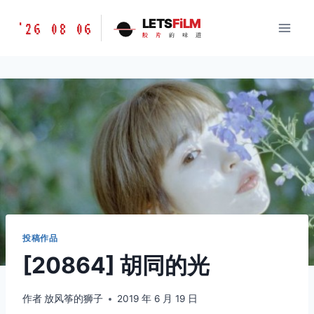
跳
胶
LETS
FiLM
'26 08 06
到
胶
片
的
味
道
片
内
的
容
味
道
LETSFILM
投稿作品
[20864] 胡同的光
作者
放风筝的狮子
2019 年 6 月 19 日