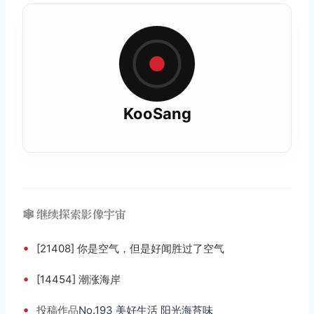
KooSang
🕸️ 继续探索影像宇宙
•
[21408] 你是空气，但是好闻胜过了空气
•
[14454] 潮涨海岸
•
投稿
作品
No.193 美好生活 阳光海苔味