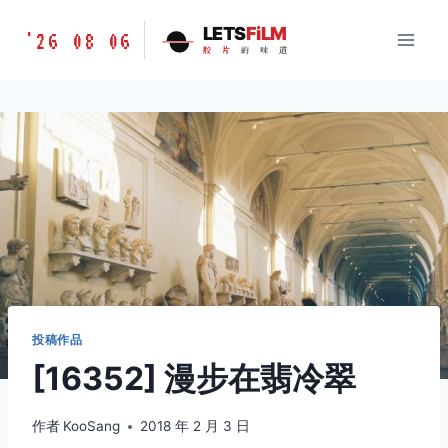
跳
胶
LETS
FiLM
'26 08 06
到
胶
片
的
味
道
片
内
的
容
味
道
LETSFILM
投稿作品
[16352] 漫步在翡冷翠
作者
KooSang
2018 年 2 月 3 日