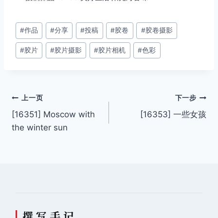
文
#
作品
#
分享
#
投稿
#
胶卷
#
胶卷摄影
章
#
胶片
#
胶片摄影
#
胶片相机
#
色彩
标
签：
文
上一页
下一步
[16351] Moscow with
[16353] 一些女孩
章
the winter sun
导
航
撰 写 手 记