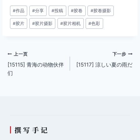
文
#
作品
#
分享
#
投稿
#
胶卷
#
胶卷摄影
章
#
胶片
#
胶片摄影
#
胶片相机
#
色彩
标
签：
文
上一页
下一步
[15115] 青海の动物伙伴
[15117] 涼しい夏の雨だ
章
们
导
航
撰 写 手 记