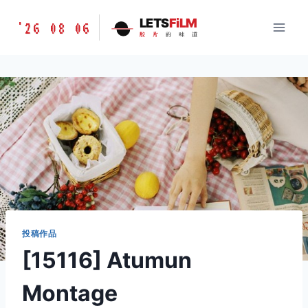
跳
胶
LETS
FiLM
'26 08 06
到
胶
片
的
味
道
片
内
的
容
味
道
LETSFILM
投稿作品
[15116] Atumun
Montage