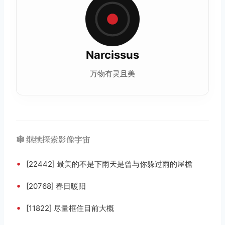
Narcissus
万物有灵且美
🕸️ 继续探索影像宇宙
•
[22442] 最美的不是下雨天是曾与你躲过雨的屋檐
•
[20768] 春日暖阳
•
[11822] 尽量框住目前大概