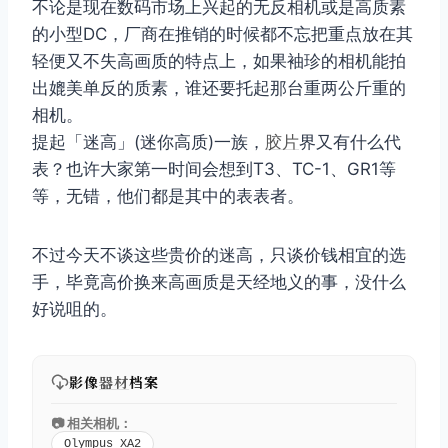
不论是现在数码市场上兴起的无反相机或是高质素
的小型DC，厂商在推销的时候都不忘把重点放在其
轻便又不失高画质的特点上，如果袖珍的相机能拍
出媲美单反的质素，谁还要托起那台重两公斤重的
相机。
提起「迷高」(迷你高质)一族，
胶片
界又有什么代
表？也许大家第一时间会想到T3、TC-1、GR1等
等，无错，他们都是其中的表表者。
不过今天不谈这些贵价的迷高，只谈价钱相宜的选
手，毕竟高价换来高画质是天经地义的事，没什么
好说咀的。
影像
器材
档案
📷 相关相机：
Olympus XA2