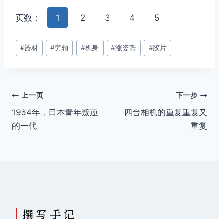
页数：
1
2
3
4
5
文
#
器材
#
旁轴
#
机身
#
涨姿势
#
胶片
章
标
签：
文
上一页
下一步
1964年，日本青年叛逆
四台相机的重复重复又
章
的一代
重复
导
航
撰 写 手 记