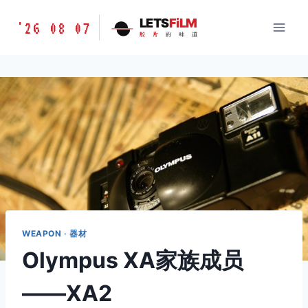
跳
胶
LETS
FiLM
'26 08 07
到
胶
片
的
味
道
片
内
的
容
味
道
LETSFILM
WEAPON · 器材
Olympus XA家族成员
——XA2