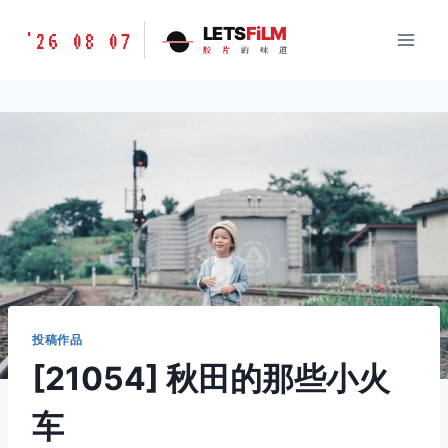
跳
胶
LETS
FiLM
'26 08 07
到
胶
片
的
味
道
片
内
的
容
味
道
LETSFILM
投稿作品
[21054] 秋田的那些小火
车