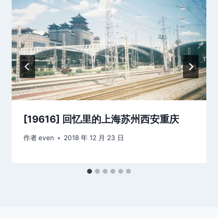
[19616] 回忆里的上海苏州西安重庆
作者
even
2018 年 12 月 23 日