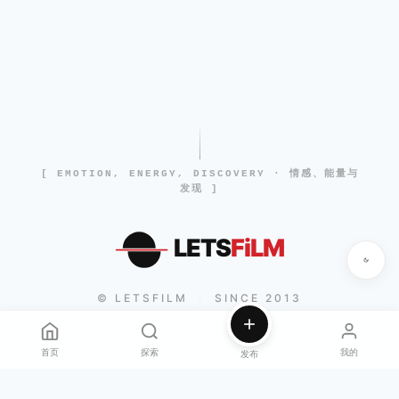
[ EMOTION, ENERGY, DISCOVERY · 情感、能量与
发现 ]
LETS
FiLM
© LETSFILM
SINCE 2013
|
首页
探索
我的
发布