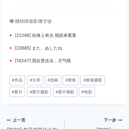
🕸️ 继续探索影像宇宙
•
[22266] 你身上有光 我抓来看看
•
[20685] また、あしたね
•
[19347] 我在普吉岛，天气晴
文
#
作品
#
分享
#
投稿
#
胶卷
#
胶卷摄影
章
#
胶片
#
胶片摄影
#
胶片相机
#
色彩
标
签：
文
上一页
下一步