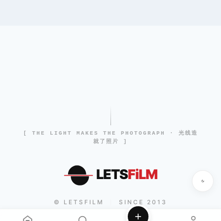
[ THE LIGHT MAKES THE PHOTOGRAPH · 光线造
就了照片 ]
LETS
FiLM
© LETSFILM
SINCE 2013
|