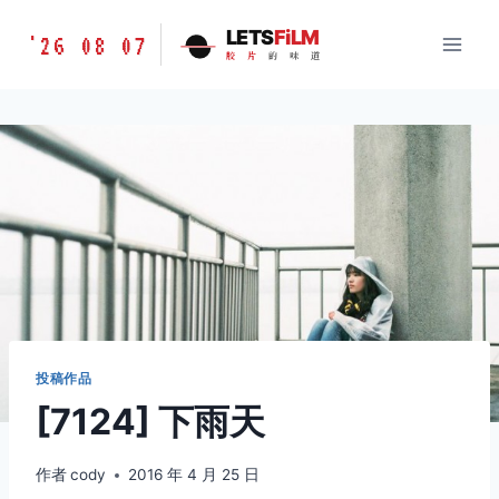
跳
胶
LETS
FiLM
'26 08 07
到
胶
片
的
味
道
片
内
的
容
味
道
LETSFILM
投稿作品
[7124] 下雨天
作者
cody
2016 年 4 月 25 日