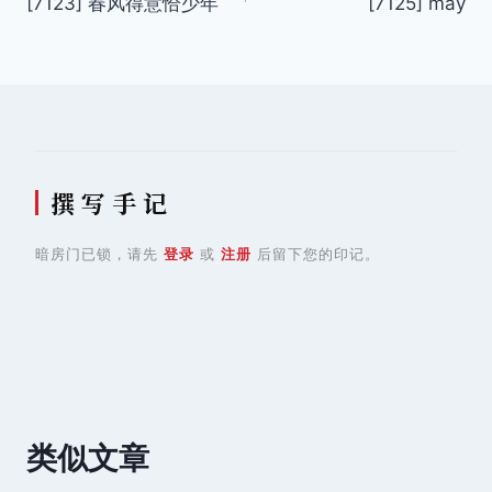
[7123] 春风得意恰少年
[7125] may
章
导
航
撰 写 手 记
暗房门已锁，请先
登录
或
注册
后留下您的印记。
类似文章