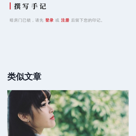
撰 写 手 记
暗房门已锁，请先
登录
或
注册
后留下您的印记。
类似文章