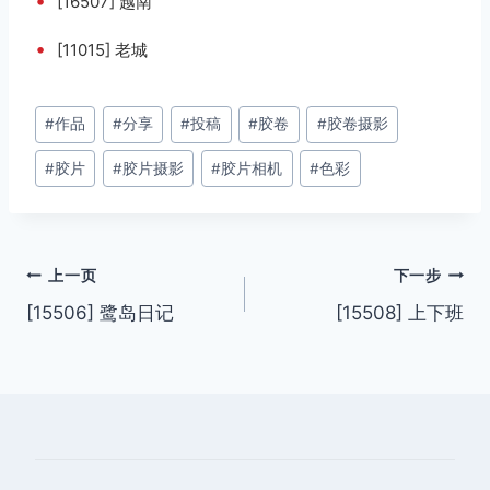
•
[16507] 越南
•
[11015] 老城
文
#
作品
#
分享
#
投稿
#
胶卷
#
胶卷摄影
章
#
胶片
#
胶片摄影
#
胶片相机
#
色彩
标
签：
文
上一页
下一步
[15506] 鹭岛日记
[15508] 上下班
章
导
航