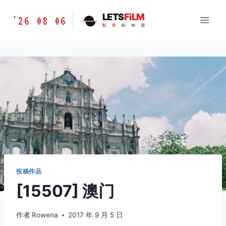
跳
胶
LETS
FiLM
'26 08 06
到
胶
片
的
味
道
片
内
的
容
味
道
LETSFILM
投稿作品
[15507] 澳门
作者
Rowena
2017 年 9 月 5 日