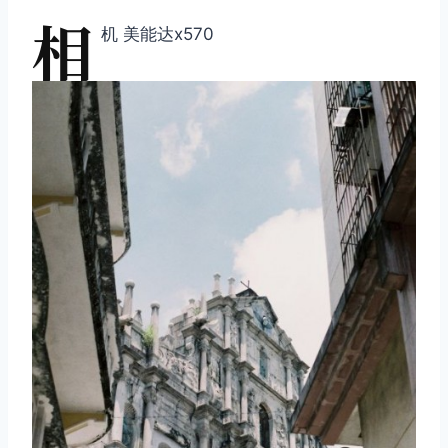
相
机 美能达x570