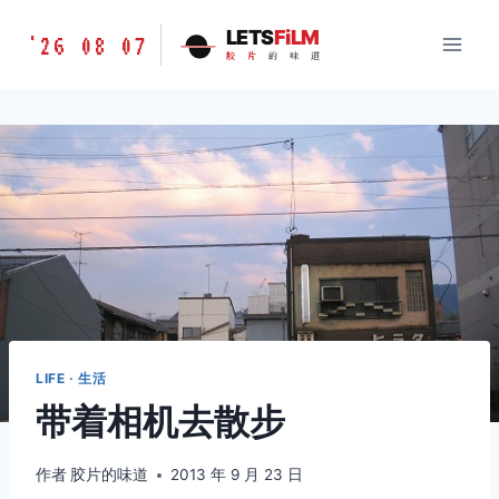
跳
胶
LETS
FiLM
'26 08 07
到
胶
片
的
味
道
片
内
的
容
味
道
LETSFILM
LIFE · 生活
带着相机去散步
作者
胶片的味道
2013 年 9 月 23 日