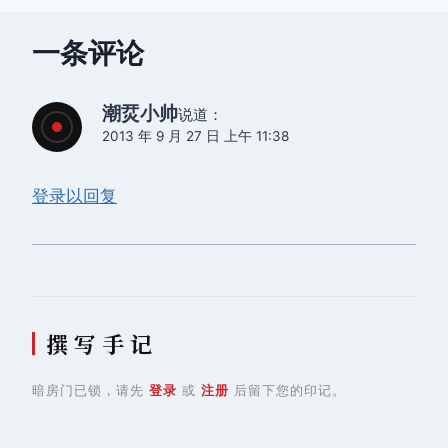
航
一条评论
潮烎小帅
说道：
2013 年 9 月 27 日 上午 11:38
登录以回复
撰 写 手 记
暗房门已锁，请先
登录
或
注册
后留下您的印记。