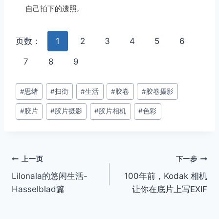
自己拍下的遗照。
页数：
1
2
3
4
5
6
7
8
9
文
#
思绪
#
扫街
#
生活
#
胶卷
#
胶卷摄影
章
#
胶片
#
胶片摄影
#
胶片相机
#
色彩
标
签：
文
上一页
下一步
Lilonala的悠闲生活-
100年前，Kodak 相机
章
Hasselblad篇
让你在底片上写EXIF
导