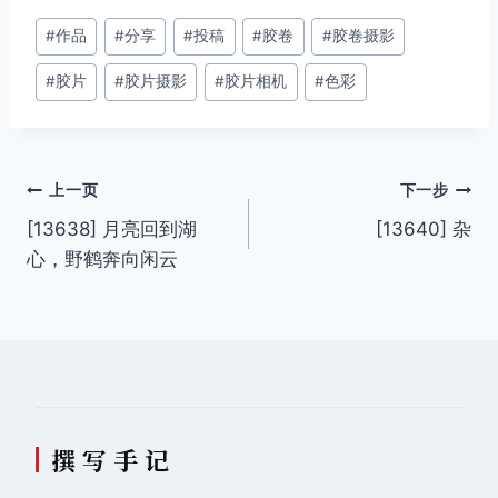
文
#
作品
#
分享
#
投稿
#
胶卷
#
胶卷摄影
章
#
胶片
#
胶片摄影
#
胶片相机
#
色彩
标
签：
文
上一页
下一步
[13638] 月亮回到湖
[13640] 杂
章
心，野鹤奔向闲云
导
航
撰 写 手 记