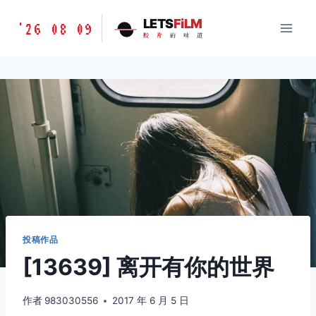
跳
胶
LETS
FiLM
'26 08 09
到
胶
片
的
味
道
片
内
的
容
味
道
LETSFILM
投稿作品
[13639] 离开有你的世界
作者
983030556
2017 年 6 月 5 日