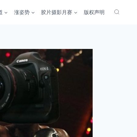
道
涨姿势
胶片摄影月赛
版权声明