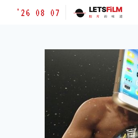
跳
胶
LETS
FiLM
'26 08 07
到
片
胶
片
的
味
道
内
的
容
味
道
LETSFILM