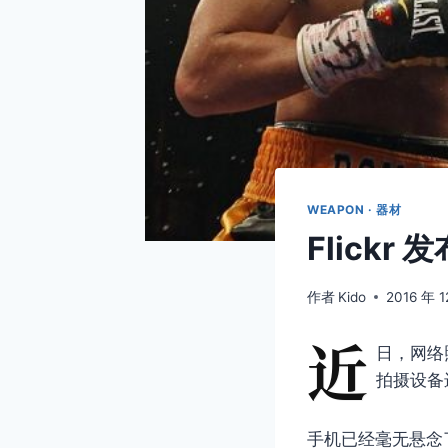
WEAPON · 器材
Flick
作者
Kido
2016 年 1
近
日，网络照
拍摄设备
手机已经毫无悬念了