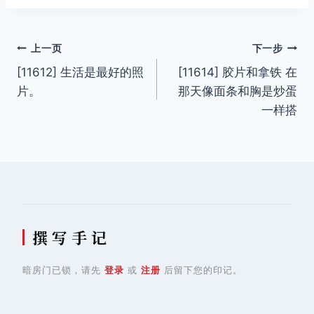
文
上一页
下一步
[11612] 生活是最好的照
[11614] 胶片和拿铁 在
章
片。
那天像面条和胸是炒蛋
导
一样搭
航
撰 写 手 记
暗房门已锁，请先
登录
或
注册
后留下您的印记。