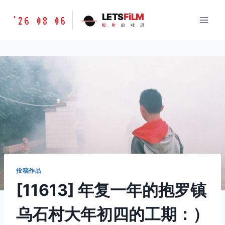
跳
胶
LETS
FiLM
'26 08 06
到
胶
片
的
味
道
片
内
的
容
味
道
LETSFILM
投稿作品
[11613] 年复一年的抱罗镇
乌石村大年初四的工期：）