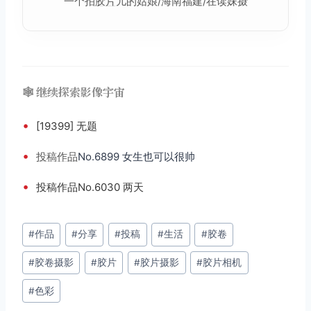
一个拍
胶片
儿的姑娘/海南福建/在读妹摄
🕸️ 继续探索影像宇宙
•
[19399] 无题
•
投稿
作品
No.6899 女生也可以很帅
•
投稿作品No.6030 两天
文
#
作品
#
分享
#
投稿
#
生活
#
胶卷
章
#
胶卷摄影
#
胶片
#
胶片摄影
#
胶片相机
标
签：
#
色彩