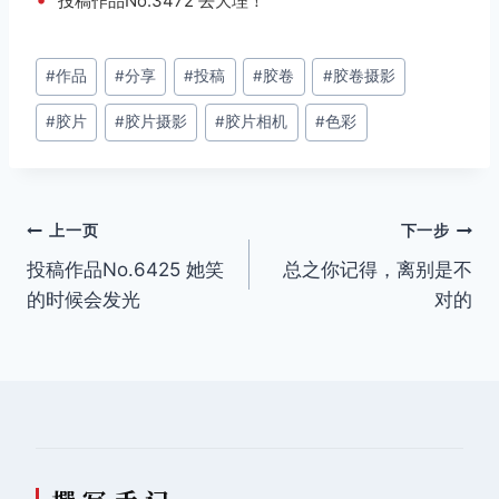
投稿作品No.3472 去大理！
文
#
作品
#
分享
#
投稿
#
胶卷
#
胶卷摄影
章
#
胶片
#
胶片摄影
#
胶片相机
#
色彩
标
签：
文
上一页
下一步
投稿作品No.6425 她笑
总之你记得，离别是不
章
的时候会发光
对的
导
航