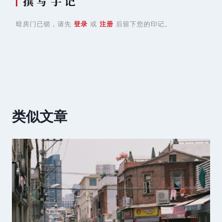
撰 写 手 记
暗房门已锁，请先
登录
或
注册
后留下您的印记。
类似文章