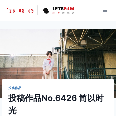
跳
胶
LETS
FiLM
'26 08 09
到
胶
片
的
味
道
片
内
的
容
味
道
LETSFILM
投稿作品
投稿作品No.6426 简以时
光