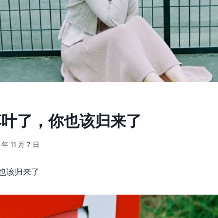
] 落叶了，你也该归来了
 年 11 月 7 日
也该归来了