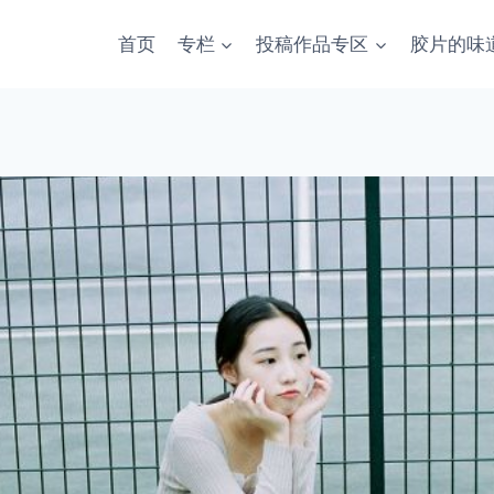
首页
专栏
投稿作品专区
胶片的味