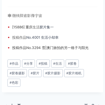
🕸️ 继续探索影像宇宙
•
[15886] 重庆
生活
胶片集一
•
投稿
作品
No.4001 生活小却幸
•
投稿作品No.3294 雪|澳门旅拍的另一格子与阳光
文
#
作品
#
分享
#
投稿
#
生活
#
胶卷
章
#
胶卷摄影
#
胶片
#
胶片摄影
#
胶片相机
标
签：
#
色彩