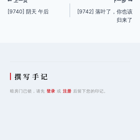
文
上一页
下一步
[9740] 阴天 午后
[9742] 落叶了，你也该
章
归来了
导
航
撰 写 手 记
暗房门已锁，请先
登录
或
注册
后留下您的印记。