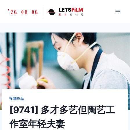
跳
胶
LETS
FiLM
'26 08 06
到
胶
片
的
味
道
片
内
的
容
味
道
LETSFILM
投稿作品
[9741] 多才多艺但陶艺工
作室年轻夫妻