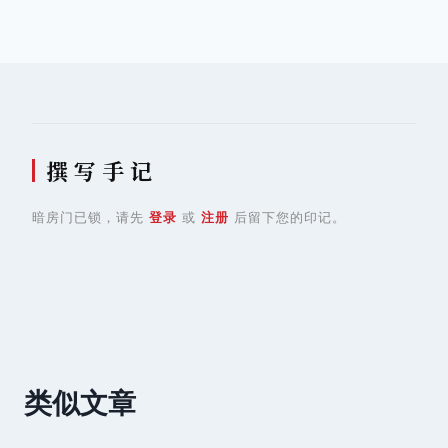
导
航
撰 写 手 记
暗房门已锁，请先
登录
或
注册
后留下您的印记。
类似文章