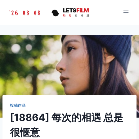
跳
胶
LETS
FiLM
'26 08 08
到
胶
片
的
味
道
片
内
的
容
味
道
LETSFILM
投稿作品
[18864] 每次的相遇 总是
很惬意