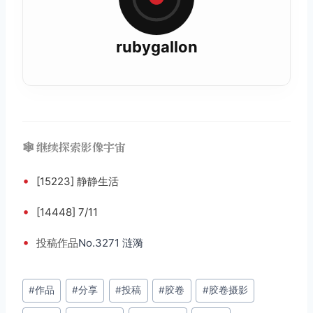
rubygallon
🕸️ 继续探索影像宇宙
•
[15223] 静静生活
•
[14448] 7/11
•
投稿
作品
No.3271 涟漪
文
#
作品
#
分享
#
投稿
#
胶卷
#
胶卷摄影
章