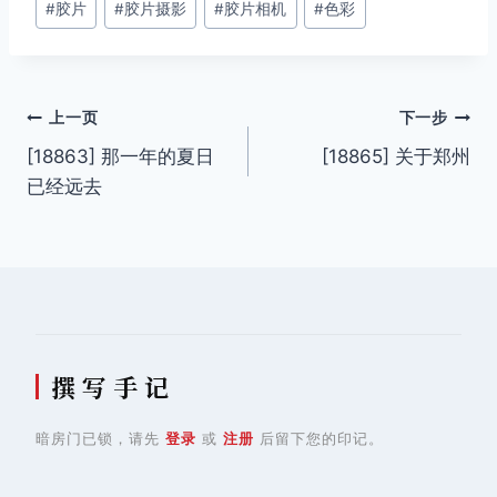
#
胶片
#
胶片摄影
#
胶片相机
#
色彩
标
签：
文
上一页
下一步
[18863] 那一年的夏日
[18865] 关于郑州
章
已经远去
导
航
撰 写 手 记
暗房门已锁，请先
登录
或
注册
后留下您的印记。