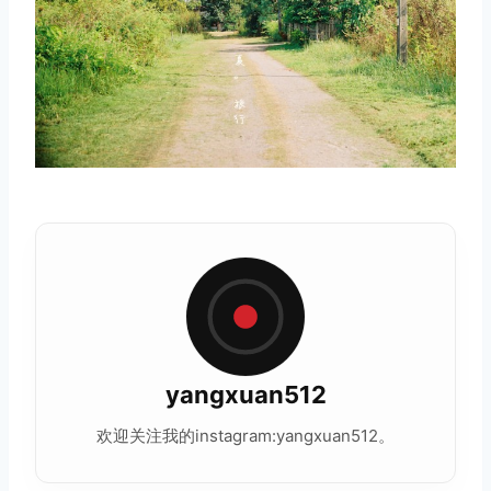
yangxuan512
欢迎关注我的instagram:yangxuan512。