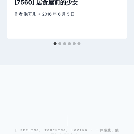
[7560] 居食屋前的少女
作者
泡哥儿
2016 年 6 月 5 日
[ FEELING, TOUCHING, LOVING · 一种感受、触