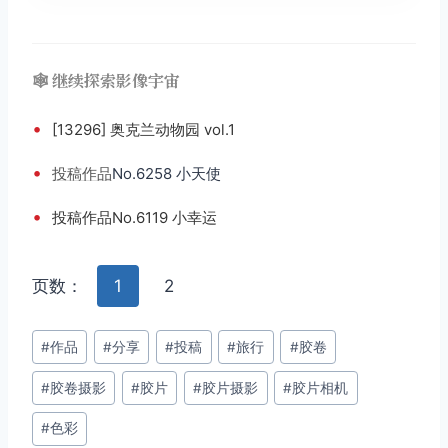
🕸️ 继续探索影像宇宙
•
[13296] 奥克兰动物园 vol.1
•
投稿
作品
No.6258 小天使
•
投稿作品No.6119 小幸运
页数：
1
2
文
#
作品
#
分享
#
投稿
#
旅行
#
胶卷
章
#
胶卷摄影
#
胶片
#
胶片摄影
#
胶片相机
标
签：
#
色彩