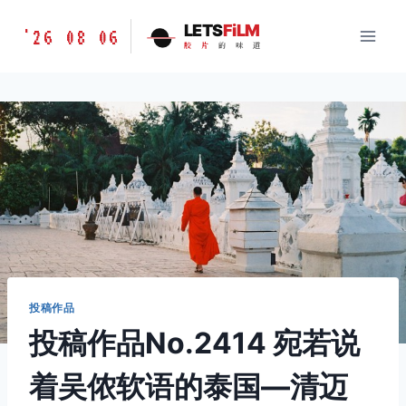
跳
胶
LETS
FiLM
'26 08 06
到
胶
片
的
味
道
片
内
的
容
味
道
LETSFILM
投稿作品
投稿作品No.2414 宛若说
着吴侬软语的泰国—清迈